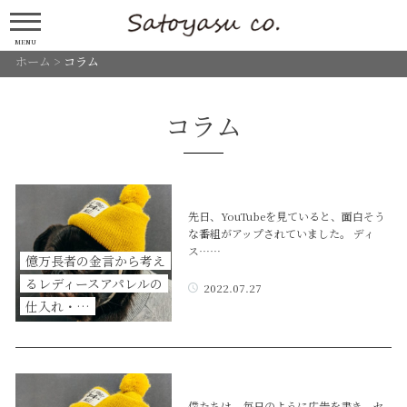
MENU
ホーム
>
コラム
コラム
先日、YouTubeを見ていると、面白そう
な番組がアップされていました。 ディ
ス……
億万長者の金言から考え
るレディースアパレルの
2022.07.27
仕入れ・…
僕たちは、毎日のように広告を書き、セ