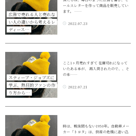
ールスレターを作って商品を販売してい
ます。 ……
広告で売れる人と売れな
い人の違いから考えるレ
2022.07.23
ディース…
ここ1ヶ月売れすぎて 在庫切れになって
いたある本が、 再入荷されたので、、そ
の本……
スティーブ・ジョブズに
学ぶ、熱狂的ファンの作
2022.07.21
り方から…
時は、戦後間もない1950年。自動車メー
カー「トヨタ」は、倒産の危機に追い込