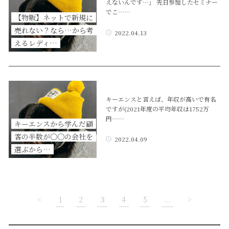
えないんです…」 先日参加したセミナー
でこ……
【物販】ネットで新規に
売れない？なら…から考
2022.04.13
えるレディ…
キーエンスと言えば、年収が高いで有名
ですが(2021年度の平均年収は1752万
円……
キーエンスから学んだ顧
客の半数が〇〇の会社を
2022.04.09
選ぶから…
<
1
2
3
4
5
...
>