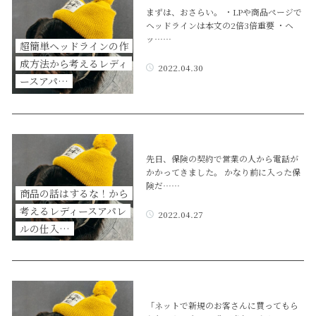
まずは、おさらい。 ・LPや商品ページで
ヘッドラインは本文の2倍3倍重要 ・ヘ
ッ……
超簡単ヘッドラインの作
成方法から考えるレディ
2022.04.30
ースアパ…
先日、保険の契約で営業の人から電話が
かかってきました。 かなり前に入った保
険だ……
商品の話はするな！から
考えるレディースアパレ
2022.04.27
ルの仕入…
「ネットで新規のお客さんに買ってもら