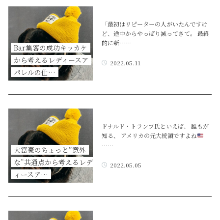
「最初はリピーターの人がいたんですけ
ど、途中からやっぱり減ってきて。 最終
的に新……
Bar集客の成功キッカケ
から考えるレディースア
2022.05.11
パレルの仕…
ドナルド・トランプ氏といえば、 誰もが
知る、 アメリカの元大統領ですよね
……
大富豪のちょっと”意外
な”共通点から考えるレデ
2022.05.05
ィースア…