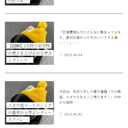
の仕入れ…
「広告費使わずにそんなに集まってるな
ら、絶対広告やった方がいいですよ
！！！」 ……
【図解】1万円で41万円
の売上を上げるから学ぶ
2022.06.04
レディース…
今日は、先日入手した電子書籍「その商
品、ユダヤ人ならこう売ります！」の中
から抜粋……
ユダヤ流マーケティング
の基本から学ぶレディー
2022.06.02
スアパレ…