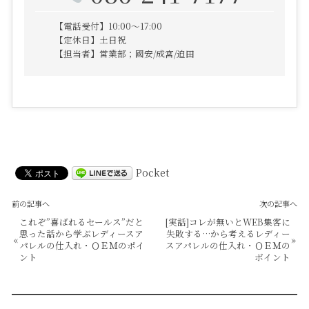
【電話受付】10:00～17:00
【定休日】土日祝
【担当者】営業部；國安/成宮/迫田
Pocket
前の記事へ
次の記事へ
これぞ”喜ばれるセールス”だと
[実話]コレが無いとWEB集客に
思った話から学ぶレディースア
失敗する…から考えるレディー
«
»
パレルの仕入れ・ＯＥＭのポイ
スアパレルの仕入れ・ＯＥＭの
ント
ポイント