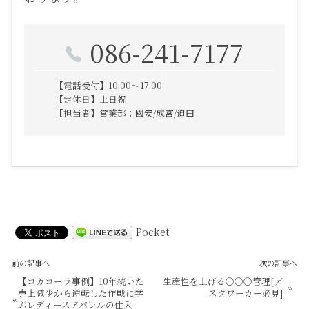
086-241-7177
【電話受付】10:00～17:00
【定休日】土日祝
【担当者】営業部；國安/成宮/迫田
Pocket
前の記事へ
次の記事へ
【コカコーラ事例】10年続いた
生産性を上げる〇〇〇管理[デ
»
売上減少から逆転した作戦に学
スクワーカー必見]
«
ぶレディースアパレルの仕入