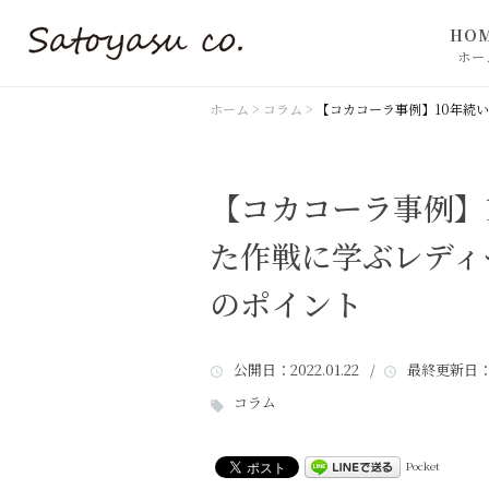
HO
ホー
ホーム
>
コラム
>
【コカコーラ事例】10年続
【コカコーラ事例】
た作戦に学ぶレディ
のポイント
公開日
：2022.01.22 /
最終更新日
：
コラム
Pocket