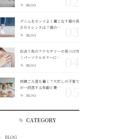
02
BLOG
デニムをカッコよく着こなす裾の長
03
さのトレンドは？裾の…
BLOG
似合う色のアクセサリーの見つけ方
04
｜パーソナルカラーに…
BLOG
何歳ごろ落ち着く？大忙しの子育て
05
が一段落する年齢と乗…
BLOG
CATEGORY
BLOG