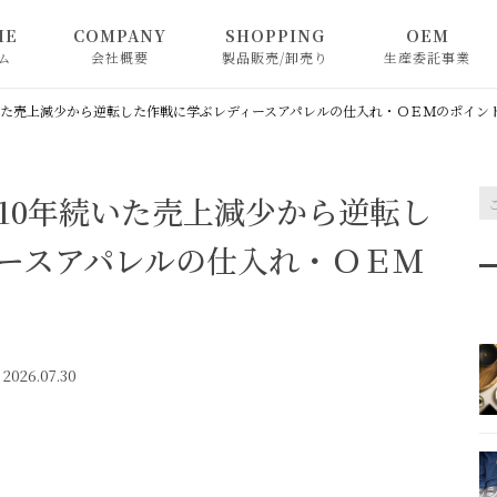
ME
COMPANY
SHOPPING
OEM
ム
会社概要
製品販売/卸売り
生産委託事業
nod
いた売上減少から逆転した作戦に学ぶレディースアパレルの仕入れ・ＯＥＭのポイン
Emma
10年続いた売上減少から逆転し
W.heart
ースアパレルの仕入れ・ＯＥＭ
2026.07.30