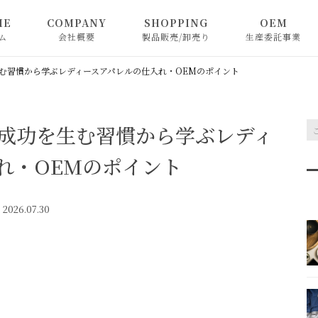
ME
COMPANY
SHOPPING
OEM
ム
会社概要
製品販売/卸売り
生産委託事業
nod
む習慣から学ぶレディースアパレルの仕入れ・OEMのポイント
Emma
成功を生む習慣から学ぶレディ
W.heart
れ・OEMのポイント
2026.07.30