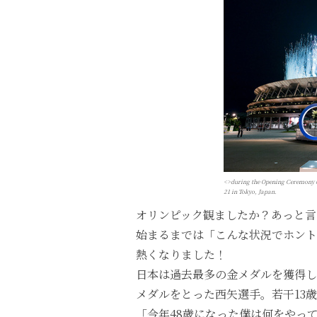
<>during the Opening Ceremony o
21 in Tokyo, Japan.
オリンピック観ましたか？あっと言
始まるまでは「こんな状況でホント
熱くなりました！
日本は過去最多の金メダルを獲得し
メダルをとった西矢選手。若干13
「今年48歳になった僕は何をやっ