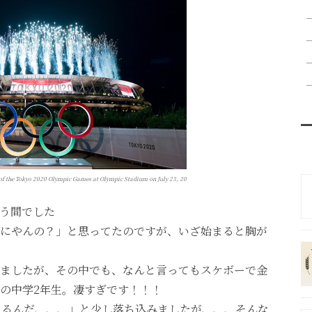
f the Tokyo 2020 Olympic Games at Olympic Stadium on July 23, 20
う間でした
にやんの？」と思ってたのですが、いざ始まると胸が
ましたが、その中でも、なんと言ってもスケボーで金
歳の中学2年生。凄すぎです！！！
てるんだ、、、」と少し落ち込みましたが、、、そんな