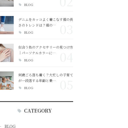
02
BLOG
デニムをカッコよく着こなす裾の長
03
さのトレンドは？裾の…
BLOG
似合う色のアクセサリーの見つけ方
04
｜パーソナルカラーに…
BLOG
何歳ごろ落ち着く？大忙しの子育て
05
が一段落する年齢と乗…
BLOG
CATEGORY
BLOG