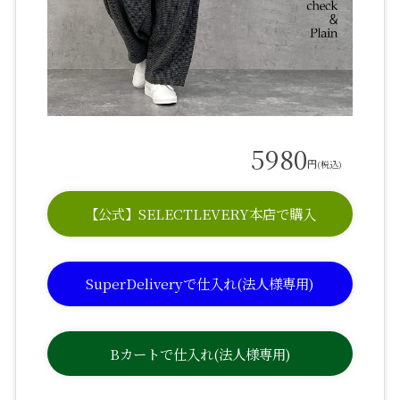
5980
円
(税込)
【公式】SELECTLEVERY本店で購入
SuperDeliveryで仕入れ(法人様専用)
Bカートで仕入れ(法人様専用)