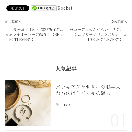
Pocket
前の記事へ
次の記事へ
＼今季おすすめ／2022新作デニ
秋コーデに欠かせない！サテン
«
ムプルオーバーご紹介！【SEL
ミニプリーツパンツご紹介！
»
ECTLEVERY】
【SELECTLEVERY】
人気記事
メッキアクセサリーのお手入
れ方法は？メッキの魅力…
BLOG
01