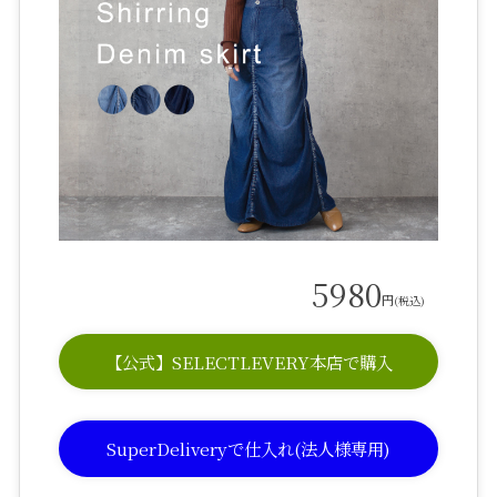
5980
円
(税込)
【公式】SELECTLEVERY本店で購入
SuperDeliveryで仕入れ(法人様専用)